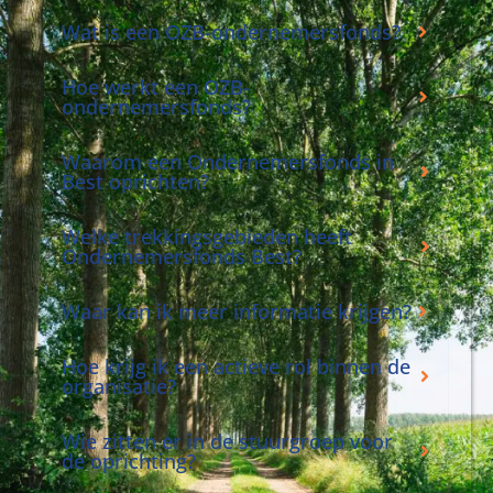
Wat is een OZB-ondernemersfonds?
Hoe werkt een OZB-
ondernemersfonds?
Waarom een Ondernemersfonds in
Best oprichten?
Welke trekkingsgebieden heeft
Ondernemersfonds Best?
Waar kan ik meer informatie krijgen?
Hoe krijg ik een actieve rol binnen de
organisatie?
Wie zitten er in de stuurgroep voor
de oprichting?