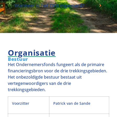
Wanneer is het OFB ingevoerd?
Organisatie
Bestuur
Het Ondernemersfonds fungeert als de primaire
financieringsbron voor de drie trekkingsgebieden.
Het onbezoldigde bestuur bestaat uit
vertegenwoordigers van de drie
trekkingsgebieden.
Voorzitter
Patrick van de Sande