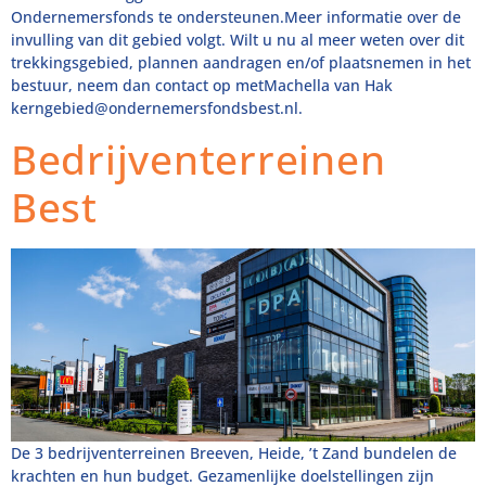
Ondernemersfonds te ondersteunen.Meer informatie over de
invulling van dit gebied volgt. Wilt u nu al meer weten over dit
trekkingsgebied, plannen aandragen en/of plaatsnemen in het
bestuur, neem dan contact op metMachella van Hak
kerngebied@ondernemersfondsbest.nl
.
Bedrijventerreinen
Best
De 3 bedrijventerreinen Breeven, Heide, ’t Zand bundelen de
krachten en hun budget. Gezamenlijke doelstellingen zijn