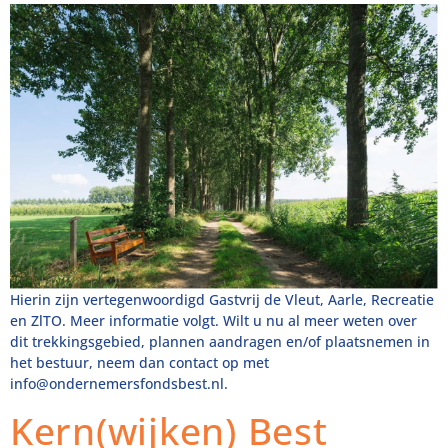
Hierin zijn vertegenwoordigd Gastvrij de Vleut, Aarle, Recreatie
en ZlTO. Meer informatie volgt. Wilt u nu al meer weten over
dit trekkingsgebied, plannen aandragen en/of plaatsnemen in
het bestuur, neem dan contact op met
info@ondernemersfondsbest.nl
.
Kern(wijken) Best